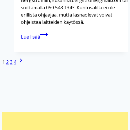
Bergströmiin, susanna.bergstrom@gmail.com tai
soittamalla 050 543 1343. Kuntosalilla ei ole
erillistä ohjaajaa, mutta läsnäolevat voivat
ohjeistaa laitteiden käytössä.
Kuntosaliharjoittelu
Lue lisää
Seuraava
Sivunavigointi
1
2
3
4
sivu