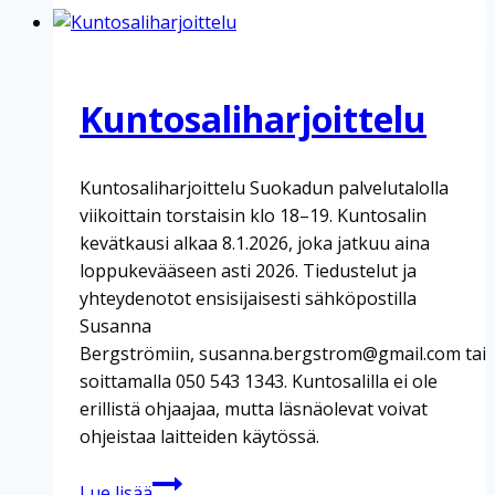
Kuntosaliharjoittelu
Kuntosaliharjoittelu Suokadun palvelutalolla
viikoittain torstaisin klo 18–19. Kuntosalin
kevätkausi alkaa 8.1.2026, joka jatkuu aina
loppukevääseen asti 2026. Tiedustelut ja
yhteydenotot ensisijaisesti sähköpostilla
Susanna
Bergströmiin, susanna.bergstrom@gmail.com tai
soittamalla 050 543 1343. Kuntosalilla ei ole
erillistä ohjaajaa, mutta läsnäolevat voivat
ohjeistaa laitteiden käytössä.
Kuntosaliharjoittelu
Lue lisää