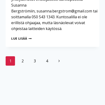
Susanna
Bergströmiin, susanna.bergstrom@gmail.com tai
soittamalla 050 543 1343. Kuntosalilla ei ole
erillistä ohjaajaa, mutta läsnäolevat voivat
ohjeistaa laitteiden käytössä.
KUNTOSALIHARJOITTELU
LUE LISÄÄ
Sivunavigointi
Seuraava
1
2
3
4
sivu