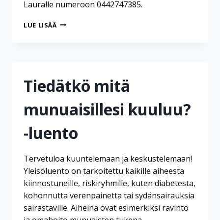
Lauralle numeroon 0442747385.
KEVÄTRISTEILY
LUE LISÄÄ
KALLAVEDELLÄ
Tiedätkö mitä
munuaisillesi kuuluu?
-luento
Tervetuloa kuuntelemaan ja keskustelemaan!
Yleisöluento on tarkoitettu kaikille aiheesta
kiinnostuneille, riskiryhmille, kuten diabetesta,
kohonnutta verenpainetta tai sydänsairauksia
sairastaville. Aiheina ovat esimerkiksi ravinto
ja omahoito munuaisten tukena.