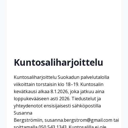
Kuntosaliharjoittelu
Kuntosaliharjoittelu Suokadun palvelutalolla
viikoittain torstaisin klo 18–19. Kuntosalin
kevätkausi alkaa 8.1.2026, joka jatkuu aina
loppukevääseen asti 2026. Tiedustelut ja
yhteydenotot ensisijaisesti sähköpostilla
Susanna
Bergströmiin, susanna.bergstrom@gmail.com tai
soittamalla 050 543 1343. Kuntosalilla ei ole