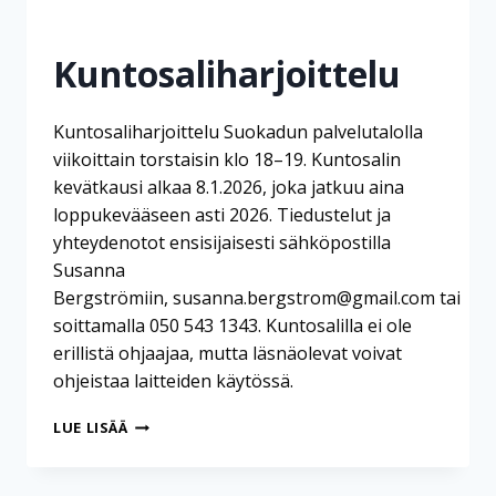
Kuntosaliharjoittelu
Kuntosaliharjoittelu Suokadun palvelutalolla
viikoittain torstaisin klo 18–19. Kuntosalin
kevätkausi alkaa 8.1.2026, joka jatkuu aina
loppukevääseen asti 2026. Tiedustelut ja
yhteydenotot ensisijaisesti sähköpostilla
Susanna
Bergströmiin, susanna.bergstrom@gmail.com tai
soittamalla 050 543 1343. Kuntosalilla ei ole
erillistä ohjaajaa, mutta läsnäolevat voivat
ohjeistaa laitteiden käytössä.
KUNTOSALIHARJOITTELU
LUE LISÄÄ