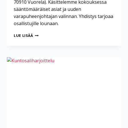
70910 Vuorela). Käsittelemme kokouksessa
sääntömääräiset asiat ja uuden
varapuheenjohtajan valinnan. Yhdistys tarjoaa
osallistujille lounaan.
POHJOIS-
LUE LISÄÄ
SAVON
MUNUAIS-
JA
MAKSAYHDISTYKSEN
KEVÄTKOKOUS
2026