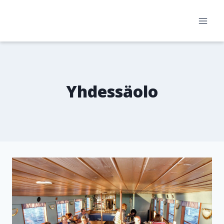
Siirry
sisältöön
Yhdessäolo