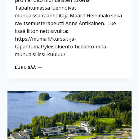
Tapahtumassa luennoivat
munuaissairaanhoitaja Maarit Heinimäki sekä
ravitsemusterapeutti Anne Antikainen. Lue
lisää liiton nettisivuilta:
https://muma.fi/kurssit-ja-
tapahtumat/yleisoluento-tiedatko-mita-
munuaisillesi-kuuluu/
TIEDÄTKÖ
LUE LISÄÄ
MITÄ
MUNUAISILLESI
KUULUU?
-
LUENTO