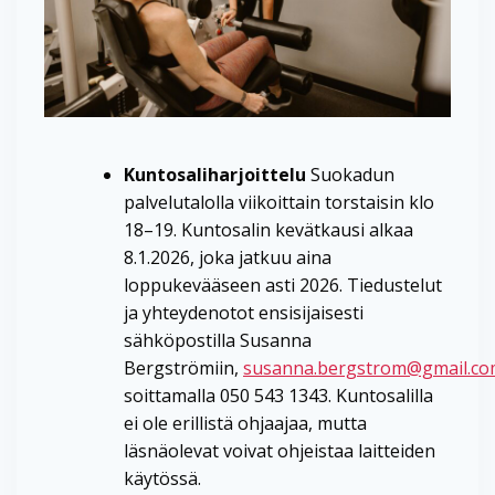
Kuntosaliharjoittelu
Suokadun
palvelutalolla viikoittain torstaisin klo
18–19. Kuntosalin kevätkausi alkaa
8.1.2026, joka jatkuu aina
loppukevääseen asti 2026. Tiedustelut
ja yhteydenotot ensisijaisesti
sähköpostilla Susanna
Bergströmiin,
susanna.bergstrom@gmail.c
soittamalla 050 543 1343. Kuntosalilla
ei ole erillistä ohjaajaa, mutta
läsnäolevat voivat ohjeistaa laitteiden
käytössä.