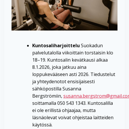
Kuntosaliharjoittelu
Suokadun
palvelutalolla viikoittain torstaisin klo
18–19. Kuntosalin kevätkausi alkaa
8.1.2026, joka jatkuu aina
loppukevääseen asti 2026. Tiedustelut
ja yhteydenotot ensisijaisesti
sähköpostilla Susanna
Bergströmiin,
susanna.bergstrom@gmail.c
soittamalla 050 543 1343. Kuntosalilla
ei ole erillistä ohjaajaa, mutta
läsnäolevat voivat ohjeistaa laitteiden
käytössä.