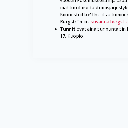
vuoden kokemuksella Eija osaa 
mahtuu ilmoittautumisjärjestyk
Kiinnostuitko? Ilmoittautuminen
Bergströmiin,
susanna.bergst
Tunnit
ovat aina sunnuntaisin 
17, Kuopio.