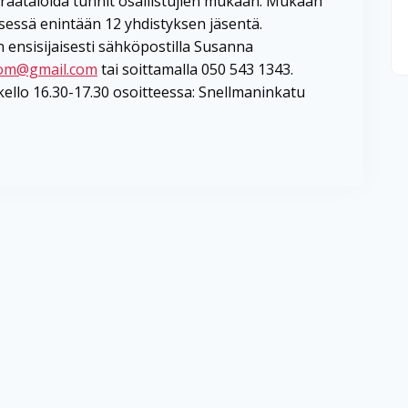
räätälöidä tunnit osallistujien mukaan. Mukaan
sessä enintään 12 yhdistyksen jäsentä.
 ensisijaisesti sähköpostilla Susanna
rom@gmail.com
tai soittamalla 050 543 1343.
kello 16.30-17.30 osoitteessa: Snellmaninkatu