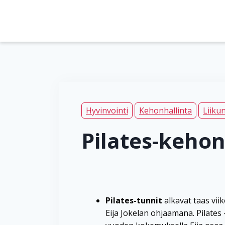
Siirry
sisältöön
Hyvinvointi
Kehonhallinta
Liiku
Pilates-kehon
Pilates-tunnit
alkavat taas viik
Eija Jokelan ohjaamana. Pilates