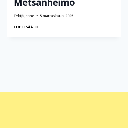
Metsänheimo
Tekijä
Janne
5 marraskuun, 2025
HAASTATTELU
LUE LISÄÄ
HANNA
METSÄNHEIMO