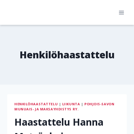
Siirry
sisältöön
Henkilöhaastattelu
HENKILÖHAASTATTELU
|
LIIKUNTA
|
POHJOIS-SAVON
MUNUAIS- JA MAKSAYHDISTYS RY.
Haastattelu Hanna