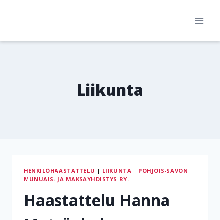
Siirry
sisältöön
Liikunta
HENKILÖHAASTATTELU
|
LIIKUNTA
|
POHJOIS-SAVON
MUNUAIS- JA MAKSAYHDISTYS RY.
Haastattelu Hanna