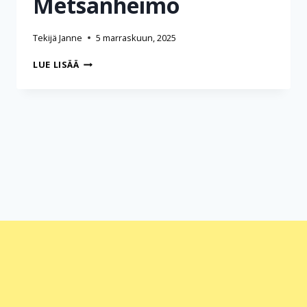
Metsänheimo
Tekijä
Janne
5 marraskuun, 2025
HAASTATTELU
LUE LISÄÄ
HANNA
METSÄNHEIMO