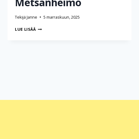
Metsänheimo
Tekijä
Janne
5 marraskuun, 2025
HAASTATTELU
LUE LISÄÄ
HANNA
METSÄNHEIMO