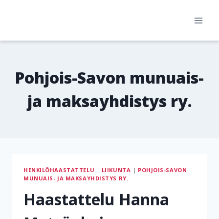
Siirry
sisältöön
Pohjois-Savon munuais-
ja maksayhdistys ry.
HENKILÖHAASTATTELU
|
LIIKUNTA
|
POHJOIS-SAVON
MUNUAIS- JA MAKSAYHDISTYS RY.
Haastattelu Hanna