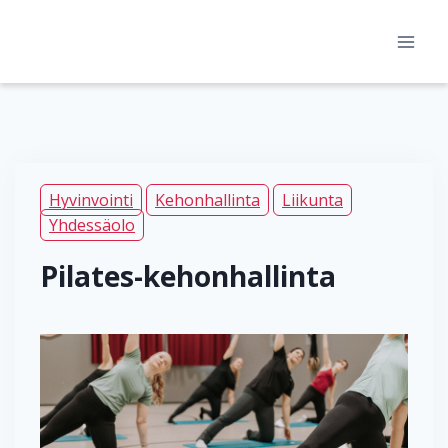
Siirry
sisältöön
Hyvinvointi
Kehonhallinta
Liikunta
Yhdessäolo
Pilates-kehonhallinta