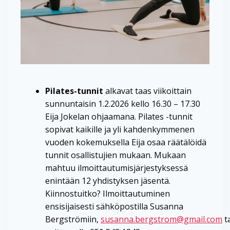
Pilates-tunnit
alkavat taas viikoittain
sunnuntaisin 1.2.2026 kello 16.30 – 17.30
Eija Jokelan ohjaamana. Pilates -tunnit
sopivat kaikille ja yli kahdenkymmenen
vuoden kokemuksella Eija osaa räätälöidä
tunnit osallistujien mukaan. Mukaan
mahtuu ilmoittautumisjärjestyksessä
enintään 12 yhdistyksen jäsentä.
Kiinnostuitko? Ilmoittautuminen
ensisijaisesti sähköpostilla Susanna
Bergströmiin,
susanna.bergstrom@gmail.com
t