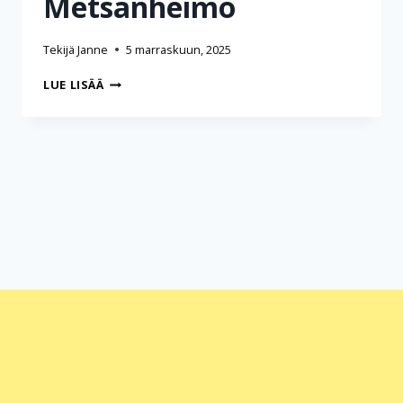
Metsänheimo
Tekijä
Janne
5 marraskuun, 2025
HAASTATTELU
LUE LISÄÄ
HANNA
METSÄNHEIMO