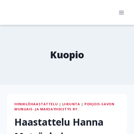
Siirry
sisältöön
Kuopio
HENKILÖHAASTATTELU
|
LIIKUNTA
|
POHJOIS-SAVON
MUNUAIS- JA MAKSAYHDISTYS RY.
Haastattelu Hanna