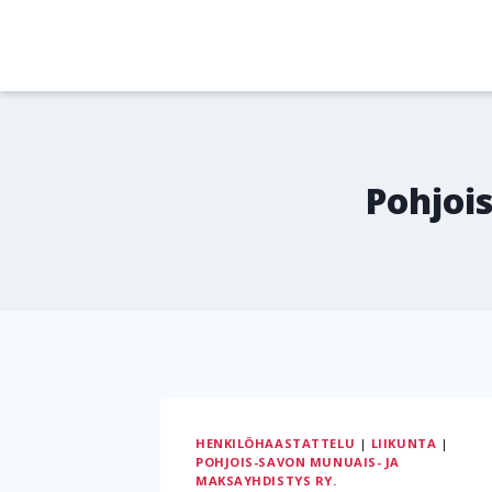
Siirry
sisältöön
Pohjoi
HENKILÖHAASTATTELU
|
LIIKUNTA
|
POHJOIS-SAVON MUNUAIS- JA
MAKSAYHDISTYS RY.