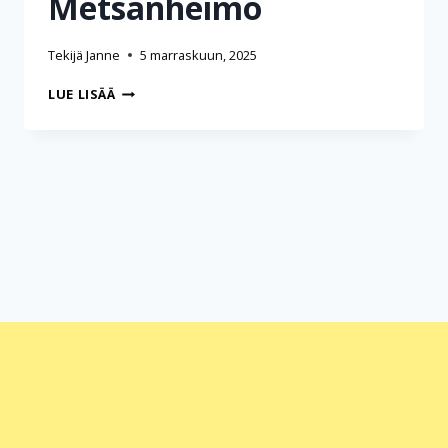
Metsänheimo
Tekijä
Janne
5 marraskuun, 2025
HAASTATTELU
LUE LISÄÄ
HANNA
METSÄNHEIMO