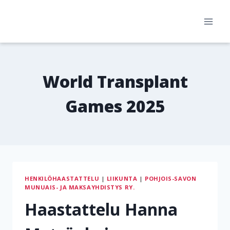
Siirry
sisältöön
World Transplant
Games 2025
HENKILÖHAASTATTELU
|
LIIKUNTA
|
POHJOIS-SAVON
MUNUAIS- JA MAKSAYHDISTYS RY.
Haastattelu Hanna